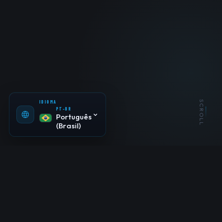
PT-BR
Português
(Brasil)
EN-US
English
ES-ES
Español
IDIOMA
SCROLL
PT-BR
Português
(Brasil)