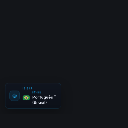
PT-BR
Português
(Brasil)
EN-US
English
ES-ES
Español
IDIOMA
PT-BR
Português
(Brasil)