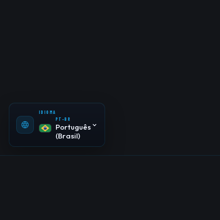
PT-BR
Português
(Brasil)
EN-US
English
ES-ES
Español
IDIOMA
PT-BR
Português
(Brasil)
Quando o roadmap vira uma lista de pedidos
acumulados, a operação perde foco, o time entra em