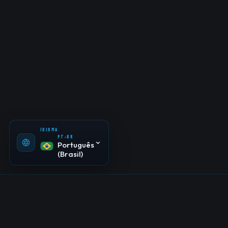
PT-BR
Português
(Brasil)
EN-US
English
ES-ES
Español
IDIOMA
PT-BR
Português
(Brasil)
Quando um produto começa a ganhar tração, a