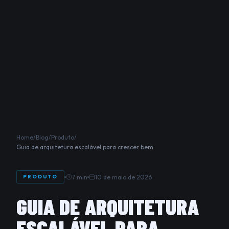
Home
/
Blog
/
Produto
/
Guia de arquitetura escalável para crescer bem
7 min
10 de maio de 2026
PRODUTO
GUIA DE ARQUITETURA
ESCALÁVEL PARA