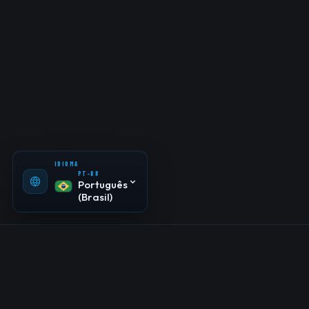
PT-BR
Português
(Brasil)
EN-US
English
ES-ES
Español
IDIOMA
PT-BR
Português
(Brasil)
Quando um SaaS começa a ganhar tração, a