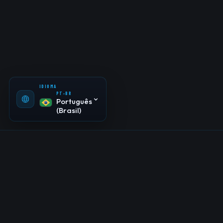
Português
(Brasil)
EN-US
English
ES-ES
Español
IDIOMA
PT-BR
Português
(Brasil)
Quando um produto atrasa, consome budget e ainda
entrega pouco resultado, o problema raramente
começa no desenvolvimento. Na maioria dos casos, ele
nasce antes, na definição errada do problema, na