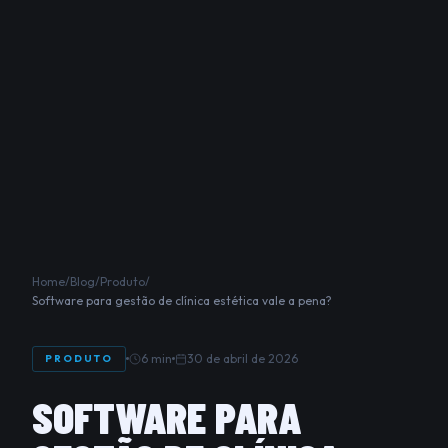
Home
/
Blog
/
Produto
/
Software para gestão de clínica estética vale a pena?
6 min
30 de abril de 2026
PRODUTO
SOFTWARE PARA